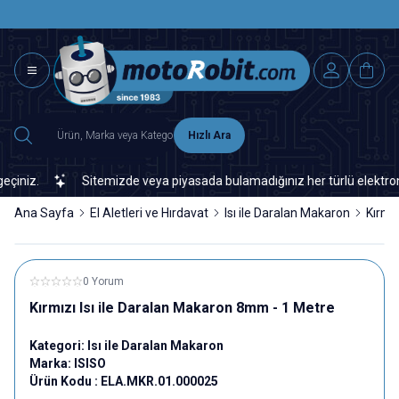
SAAT 15.0
2500 TL ÜZERİ MNG-DHL KARGO ÜCRETSİZ
Hızlı Ara
iz.
Sitemizde veya piyasada bulamadığınız her türlü elektronik v
Ana Sayfa
El Aletleri ve Hırdavat
Isı ile Daralan Makaron
Kırmı
0 Yorum
Kırmızı Isı ile Daralan Makaron 8mm - 1 Metre
Kategori:
Isı ile Daralan Makaron
Marka:
ISISO
Ürün Kodu :
ELA.MKR.01.000025