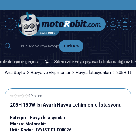
SAAT 15.0
2500 TL ÜZERİ MNG-DHL KARGO ÜCRETSİZ
Hızlı Ara
letişime geçiniz.
Sitemizde veya piyasada bulamadığınız her türl
Ana Sayfa
Havya ve Ekipmanlar
Havya İstasyonları
205H 150W
0 Yorum
205H 150W Isı Ayarlı Havya Lehimleme İstasyonu
Kategori:
Havya İstasyonları
Marka:
Motorobit
Ürün Kodu :
HVY.IST.01.000026