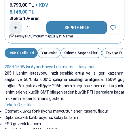
6.790,00
TL
+ KDV
8.148,00
TL
Stokta 10+ ürün
SEPETE EKLE
Favoriye E
Tavsiye Et
Yorum Yap
Fiyat Alarmı
Ürün Özellikleri
Yorumlar
Ödeme Seçenekleri
Tavsiye Et
205H 150W Isı Ayarlı Havya Lehimleme İstasyonuu
205H Lehim İstasyonu, hızlı sıcaklık artışı ve ısı geri kazanımı
sağlar ve 50°C ila 600°C çalışma sıcaklığı aralığında, 150W güç
sağlar. Pek çok özelliğiyle 205H, hem kurşunsuz hem de kurşunlu
lehimlerle ve küçük SMT bileşenlerden büyük PTH parçalara kadar
mükemmel performans gösterir.
Teknik Özellikler
Otomatik uyku fonksiyonu mevcuttur, enerji tasarrufludur
Dijital sıcaklık kalibrasyonu, kolay kullanım
ESD güvenli tasarım