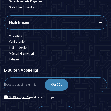
Garanti ve İade Koşulları
Gizlilik ve Güvenlik
Hızlı Erişim
Anasayfa
Yeni Ürünler
İndirimdekiler
Müşteri Hizmetleri
İletişim
E-Bülten Aboneliği
KAYDOL
KVKK Sözleşmesi'ni
okudum, kabul ediyorum.