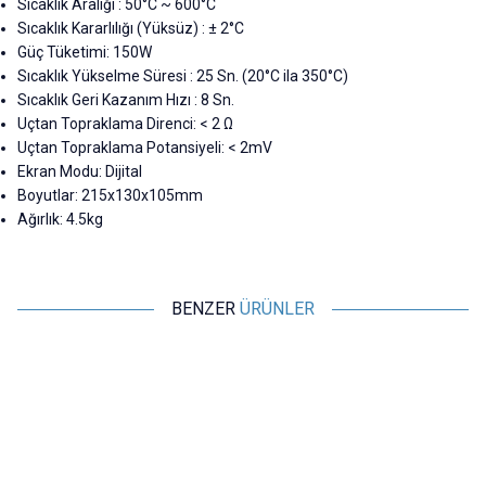
Sıcaklık Aralığı : 50°C ~ 600°C
Sıcaklık Kararlılığı (Yüksüz) : ± 2°C
Güç Tüketimi: 150W
Sıcaklık Yükselme Süresi : 25 Sn. (20°C ila 350°C)
Sıcaklık Geri Kazanım Hızı : 8 Sn.
Uçtan Topraklama Direnci: < 2 Ω
Uçtan Topraklama Potansiyeli: < 2mV
Ekran Modu: Dijital
Boyutlar: 215x130x105mm
Ağırlık: 4.5kg
BENZER
ÜRÜNLER
Motorobit
Motorobit
T12 Pro 72W Dijital Havya
936B Isı Ayarlı Analog Havya
Lehimle İstasyonu
Lehimle İstasyonu
2.037,00
TL + KDV
1.261,00
TL + KDV
Tükendi
SEPETE EKLE