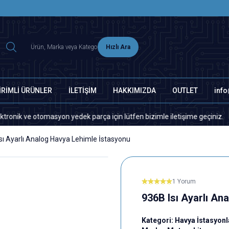
2500 TL ÜZERİ MNG-DHL KARGO ÜCRETSİZ
Hızlı Ara
İRİMLİ ÜRÜNLER
İLETİŞİM
HAKKIMIZDA
OUTLET
inf
otomasyon yedek parça için lütfen bizimle iletişime geçiniz.
Site
sı Ayarlı Analog Havya Lehimle İstasyonu
1 Yorum
936B Isı Ayarlı An
Kategori:
Havya İstasyonl