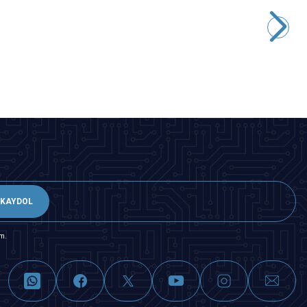
878D 2in1 Sıcak Hava Üflemeli Havya Lehimle İstasyonu
3.152,50
TL + KDV
SEPETE EKLE
KAYDOL
m.