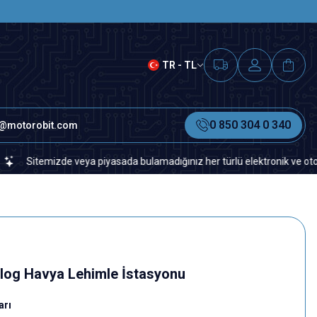
SAAT 15.00'A KADAR VERİLEN S
TR - TL
0 850 304 0 340
o@motorobit.com
mizde veya piyasada bulamadığınız her türlü elektronik ve otomasyon yed
alog Havya Lehimle İstasyonu
arı