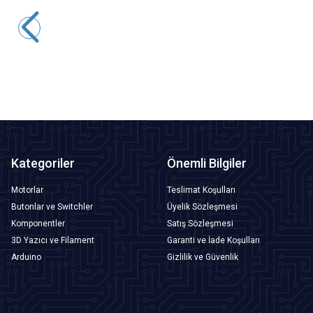
T12 Pro 72W Dijital Havya Lehimle İstasyonu
2.037,00
TL + KDV
Tükendi
Kategoriler
Önemli Bilgiler
Motorlar
Teslimat Koşulları
Butonlar ve Switchler
Üyelik Sözleşmesi
Komponentler
Satış Sözleşmesi
3D Yazıcı ve Filament
Garanti ve İade Koşulları
Arduino
Gizlilik ve Güvenlik