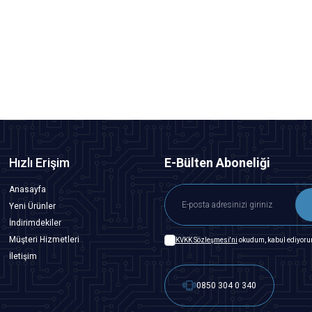
936B Isı Ayarlı Analog Havya Lehimle İstasyonu
1.261,00
TL + KDV
SEPETE EKLE
Hızlı Erişim
E-Bülten Aboneliği
Anasayfa
Yeni Ürünler
İndirimdekiler
Müşteri Hizmetleri
KVKK Sözleşmesi'ni
okudum, kabul ediyoru
İletişim
0850 304 0 340