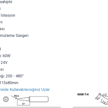
ahiptir.
i
 İstasyon
mi
ası
emizleme Süngeri
B
i: 60W
: 24V
sı
ığı: 200 - 480°
x115x80mm
inde Kullanabileceğiniz Uçlar