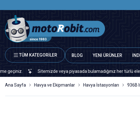
TÜM KATEGORİLER
BLOG
YENİ ÜRÜNLER
İND
z.
Sitemizde veya piyasada bulamadığınız her türlü elektronik ve 
Ana Sayfa
Havya ve Ekipmanlar
Havya İstasyonları
936B I