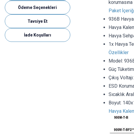
korumasına s
Ödeme Seçenekleri
Paket İçeriğ
936B Havya
Tavsiye Et
Havya Kale
İade Koşulları
Havya Sehp
1x Havya T
Özellikler
Model: 936
Güç Tüketim
Çıkış Voltajı
ESD Koruma
Sıcaklık Aral
Boyut: 140
Havya Kalem