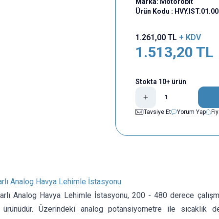
Marka:
Motorobit
Ürün Kodu :
HVY.IST.01.0
1.261,00
TL
+ KDV
1.513,20
TL
Stokta 10+ ürün
Tavsiye Et
Yorum Yap
Fi
arlı Analog Havya Lehimle İstasyonu
arlı Analog Havya Lehimle İstasyonu, 200 - 480 derece çalışma 
ürünüdür. Üzerindeki analog potansiyometre ile sıcaklık de