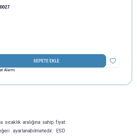
00027
SEPETE EKLE
Favoriye Ekle
yat Alarmı
sıcaklık aralığına sahip fiyat
ğeri ayarlanabilmetedir. ESD