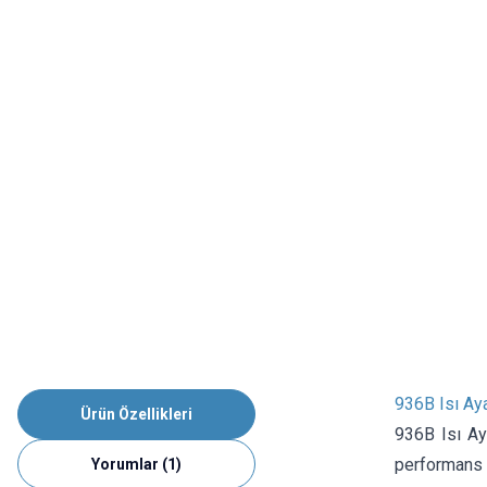
936B Isı Ay
Ürün Özellikleri
936B Isı Ay
performans 
Yorumlar (1)