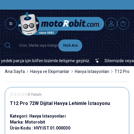
SAAT 15.0
2500 TL ÜZERİ MNG-DHL KARGO ÜCRETSİZ
Hızlı Ara
parça için lütfen bizimle iletişime geçiniz.
Sitemizde veya piya
Ana Sayfa
Havya ve Ekipmanlar
Havya İstasyonları
T12 Pro 72
0 Yorum
T12 Pro 72W Dijital Havya Lehimle İstasyonu
Kategori:
Havya İstasyonları
Marka:
Motorobit
Ürün Kodu :
HVY.IST.01.000030