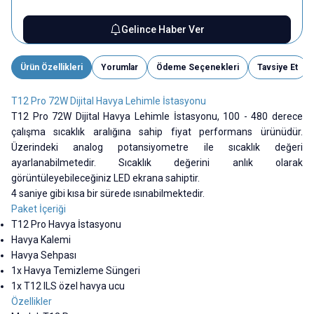
Gelince Haber Ver
Ürün Özellikleri
Yorumlar
Ödeme Seçenekleri
Tavsiye Et
T12 Pro 72W Dijital Havya Lehimle İstasyonu
T12 Pro 72W Dijital Havya Lehimle İstasyonu, 100 - 480 derece
çalışma sıcaklık aralığına sahip fiyat performans ürünüdür.
Üzerindeki analog potansiyometre ile sıcaklık değeri
ayarlanabilmetedir. Sıcaklık değerini anlık olarak
görüntüleyebileceğiniz LED ekrana sahiptir.
4 saniye gibi kısa bir sürede ısınabilmektedir.
Paket İçeriği
T12 Pro Havya İstasyonu
Havya Kalemi
Havya Sehpası
1x Havya Temizleme Süngeri
1x T12 ILS özel havya ucu
Özellikler