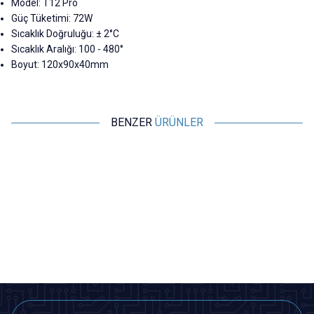
Model: T12 Pro
Güç Tüketimi: 72W
Sıcaklık Doğruluğu: ± 2°C
Sıcaklık Aralığı: 100 - 480°
Boyut: 120x90x40mm
BENZER
ÜRÜNLER
Motorobit
Motorobit
T12 Pro 72W Dijital Havya
936B Isı Ayarlı Analog Havya
Lehimle İstasyonu
Lehimle İstasyonu
2.037,00
TL + KDV
1.261,00
TL + KDV
Tükendi
SEPETE EKLE