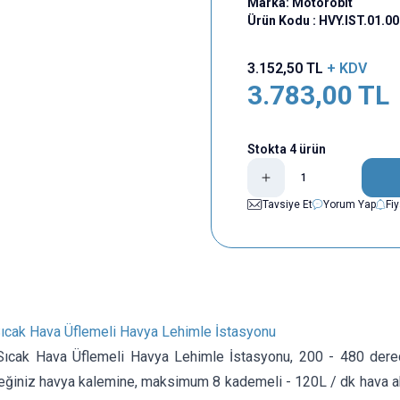
Marka:
Motorobit
Ürün Kodu :
HVY.IST.01.0
3.152,50
TL
+ KDV
3.783,00
TL
Stokta 4 ürün
Tavsiye Et
Yorum Yap
Fi
ıcak Hava Üflemeli Havya Lehimle İstasyonu
ıcak Hava Üflemeli Havya Lehimle İstasyonu, 200 - 480 derec
eğiniz havya kalemine, maksimum 8 kademeli - 120L / dk hava akı