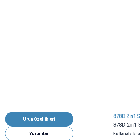
878D 2in1 S
Ürün Özellikleri
878D 2in1 S
kullanabilec
Yorumlar