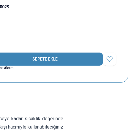
00029
SEPETE EKLE
Favoriye Ekle
yat Alarmı
eye kadar sıcaklık değerinde
şı hacmiyle kullanabileciğiniz