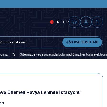
SAAT 15.00'A KADAR VERİLEN S
TR - TL
0 850 304 0 340
o@motorobit.com
Sitemizde veya piyasada bulamadığınız her türlü elektronik ve otom
ava Üflemeli Havya Lehimle İstasyonu
arı