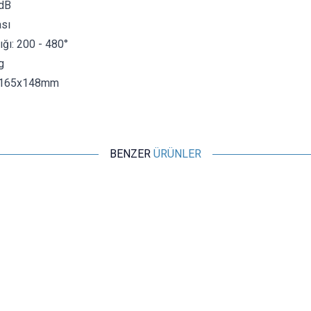
5dB
sı
ığı: 200 - 480°
g
x165x148mm
BENZER
ÜRÜNLER
Motorobit
936B Isı Ayarlı Analog Havya Lehimle İstasyonu
1.261,00
TL + KDV
SEPETE EKLE