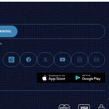
KAYDOL
m.