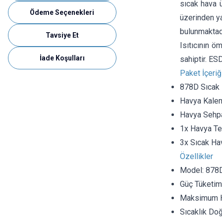
sıcak hava ü
Ödeme Seçenekleri
üzerinden ya
bulunmaktadı
Tavsiye Et
Isıtıcının ö
İade Koşulları
sahiptir. ES
Paket İçeriğ
878D Sıcak 
Havya Kale
Havya Sehp
1x Havya T
3x Sıcak Ha
Özellikler
Model: 878
Güç Tüketim
Maksimum H
Sıcaklık Doğ