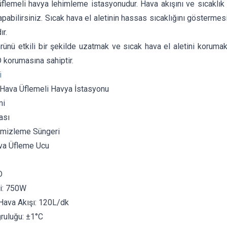
flemeli havya lehimleme istasyonudur. Hava akışını ve sıcaklık 
pabilirsiniz. Sıcak hava el aletinin hassas sıcaklığını göstermesi
r.
mrünü etkili bir şekilde uzatmak ve sıcak hava el aletini korumak
D korumasına sahiptir.
i
Hava Üflemeli Havya İstasyonu
mi
ası
emizleme Süngeri
va Üfleme Ucu
D
i: 750W
ava Akışı: 120L/dk
ruluğu: ±1°C