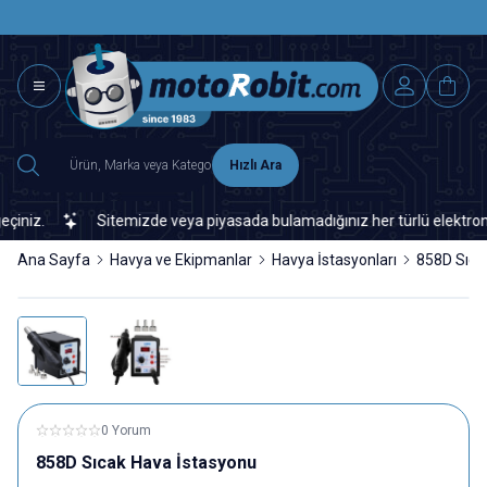
SAAT 15.0
2500 TL ÜZERİ MNG-DHL KARGO ÜCRETSİZ
Hızlı Ara
iz.
Sitemizde veya piyasada bulamadığınız her türlü elektronik ve
Ana Sayfa
Havya ve Ekipmanlar
Havya İstasyonları
858D Sıca
0 Yorum
858D Sıcak Hava İstasyonu