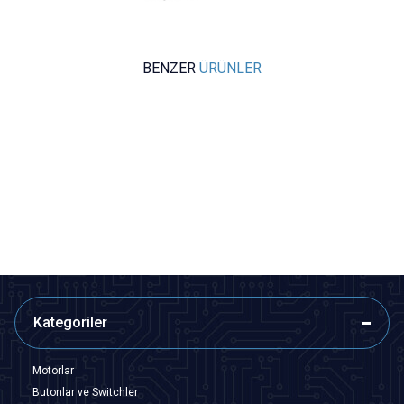
BENZER
ÜRÜNLER
Motorobit
Motorobit
T12 Pro 72W Dijital Havya
936B Isı Ayarlı Analog Havya
Lehimle İstasyonu
Lehimle İstasyonu
2.037,00
TL + KDV
1.261,00
TL + KDV
Tükendi
SEPETE EKLE
Kategoriler
Motorlar
Butonlar ve Switchler