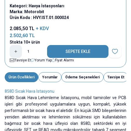
Kategori:
Havya İstasyonları
Marka:
Motorobit
Ürün Kodu :
HVY.IST.01.000024
2.085,50
TL
+ KDV
2.502,60
TL
Stokta 10+ ürün
SEPETE EKLE
Favoriye E
Tavsiye Et
Yorum Yap
Fiyat Alarmı
Ürün Özellikleri
Yorumlar
Ödeme Seçenekleri
Tavsiye Et
858D Sıcak Hava İstasyonu
858D Sıcak Hava Lehimleme İstasyonu, mobil tamirciler ve PCB
işleri gibi profesyonel uygulamalara uygun, kompakt, yüksek
performanslı bir sıcak hava el aletidir. En küçük SMD bileşenlerinin
yeniden akıtılması ve lehimlerinin sökülmesi için kullanılabilen
bağımsız bir sıcak hava üfleyici olan 858D, sektördeki en iyi
üfleyicidir. SET ve READ modlu mikrokontrolör tabanlı 7 segment