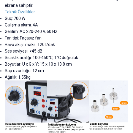
ekrana sahiptir.
Teknik Özellikler
Güç: 700 W
Çalışma akımı: 4A
Gerilim: AC 220-240 V, 60 Hz
Fan tipi: Fırçasız fan
Hava akışı: maks. 120 l/dak
Ses seviyesi: <45 dB
Sıcaklık aralığı: 100-450°C, 1°C doğruluk
Boyutlar: U x G x Y: 15 x 10 x 13,8 cm
Sap uzunluğu: 12 cm
Ağırlık: 1.55kg