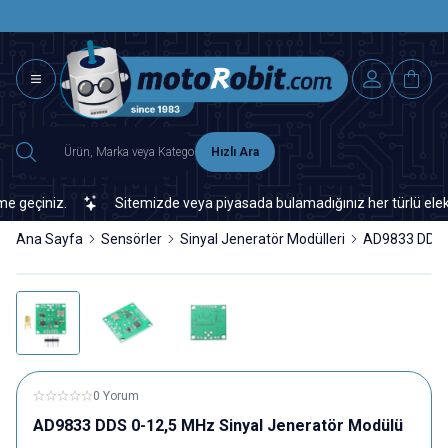
SAAT 15.0
2500 TL ÜZERİ MNG-DHL KARGO ÜCRETSİZ
Hızlı Ara
eçiniz.
Sitemizde veya piyasada bulamadığınız her türlü elektroni
Ana Sayfa
Sensörler
Sinyal Jeneratör Modülleri
AD9833 DDS 0
0 Yorum
AD9833 DDS 0-12,5 MHz Sinyal Jeneratör Modülü