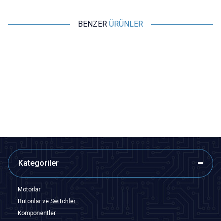
BENZER
ÜRÜNLER
Motorobit
Motorobit
NE555 Ayarlanabilir Kare Dalga
LM358 OpAmp İki Kademeli
Sinyal Üretici 1Hz - 200kHz
Sinyal Yükseltici Modülü
43,65
TL + KDV
126,10
TL + KDV
SEPETE EKLE
SEPETE EKLE
Kategoriler
Motorlar
Butonlar ve Switchler
Komponentler