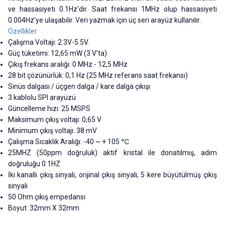
ve hassasiyeti 0.1Hz'dir. Saat frekansı 1MHz olup hassasiyeti
0.004Hz'ye ulaşabilir. Veri yazmak için üç seri arayüz kullanılır.
Özellikler
Çalışma Voltajı: 2.3V-5.5V.
Güç tüketimi: 12,65 mW (3 V'ta)
Çıkış frekans aralığı: 0 MHz - 12,5 MHz
28 bit çözünürlük: 0,1 Hz (25 MHz referans saat frekansı)
Sinüs dalgası / üçgen dalga / kare dalga çıkışı
3 kablolu SPI arayüzü
Güncelleme hızı: 25 MSPS
Maksimum çıkış voltajı: 0,65 V
Minimum çıkış voltajı: 38 mV
Çalışma Sıcaklık Aralığı: -40 ~ + 105 ℃
25MHZ (50ppm doğruluk) aktif kristal ile donatılmış, adım
doğruluğu 0.1HZ
İki kanallı çıkış sinyali, orijinal çıkış sinyali, 5 kere büyütülmüş çıkış
sinyali
50 Ohm çıkış empedansı
Boyut: 32mm X 32mm