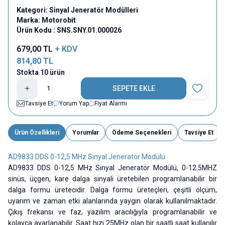
Kategori:
Sinyal Jeneratör Modülleri
Marka:
Motorobit
Ürün Kodu :
SNS.SNY.01.000026
679,00
TL
+ KDV
814,80
TL
Stokta 10 ürün
SEPETE EKLE
Favoriye E
Tavsiye Et
Yorum Yap
Fiyat Alarmı
Ürün Özellikleri
Yorumlar
Ödeme Seçenekleri
Tavsiye Et
AD9833 DDS 0-12,5 MHz Sinyal Jeneratör Modülü
AD9833 DDS 0-12,5 MHz Sinyal Jeneratör Modülü,
0-12.5MHZ
sinüs, üçgen, kare dalga sinyali üretebilen programlanabilir bir
dalga formu üretecidir. Dalga formu üreteçleri, çeşitli ölçüm,
uyarım ve zaman etki alanlarında yaygın olarak kullanılmaktadır.
Çıkış frekansı ve faz, yazılım aracılığıyla programlanabilir ve
kolayca ayarlanabilir. Saat hızı 25MHz olan bir saatli saat kullanılır