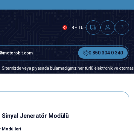
SAAT 15.00'A KADAR VERİLEN S
TR - TL
0 850 304 0 340
o@motorobit.com
de veya piyasada bulamadığınız her türlü elektronik ve otomasyon yedek 
Sinyal Jeneratör Modülü
r Modülleri