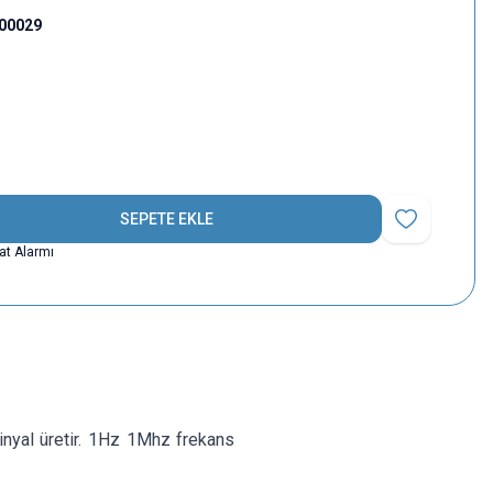
000029
SEPETE EKLE
Favoriye Ekle
yat Alarmı
inyal üretir. 1Hz 1Mhz frekans