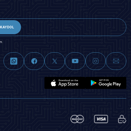
KAYDOL
m.