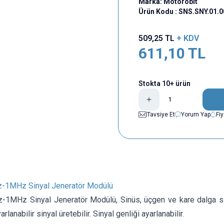
Marka:
Motorobit
Ürün Kodu :
SNS.SNY.01.
509,25
TL
+ KDV
611,10
TL
Stokta 10+ ürün
Tavsiye Et
Yorum Yap
Fi
-1MHz Sinyal Jeneratör Modülü
-1MHz Sinyal Jeneratör Modülü,
Sinüs, üçgen ve kare dalga s
arlanabilir sinyal üretebilir. Sinyal genliği ayarlanabilir.