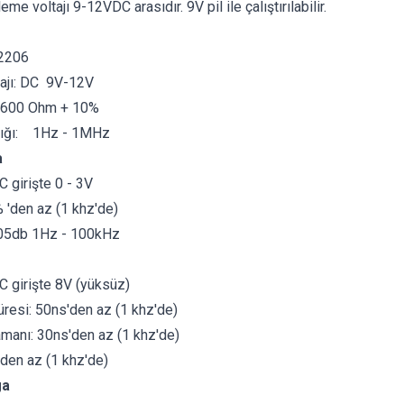
me voltajı 9-12VDC arasıdır. 9V pil ile çalıştırılabilir.
R2206
tajı: DC 9V-12V
600 Ohm + 10%
alığı: 1Hz - 1MHz
a
C girişte 0 - 3V
 'den az (1 khz'de)
.05db 1Hz - 100kHz
C girişte 8V (yüksüz)
resi: 50ns'den az (1 khz'de)
manı: 30ns'den az (1 khz'de)
'den az (1 khz'de)
ga