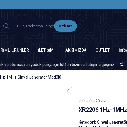
2500 TL ÜZERİ MNG-DHL KARGO ÜCRETSİZ
Hızlı Ara
İRİMLİ ÜRÜNLER
İLETİŞİM
HAKKIMIZDA
OUTLET
inf
masyon yedek parça için lütfen bizimle iletişime geçiniz.
Sitemiz
Hz-1MHz Sinyal Jeneratör Modülü
0 Yorum
XR2206 1Hz-1MHz 
Kategori:
Sinyal Jeneratö