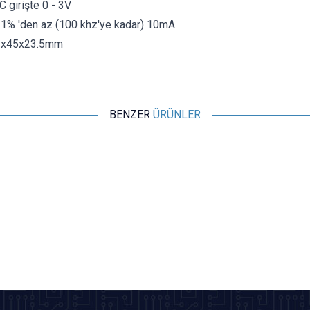
C girişte 0 - 3V
: 1% 'den az (100 khz'ye kadar) 10mA
61x45x23.5mm
BENZER
ÜRÜNLER
Motorobit
LM358 OpAmp İki Kademeli Sinyal Yükseltici Modülü
126,10
TL + KDV
SEPETE EKLE