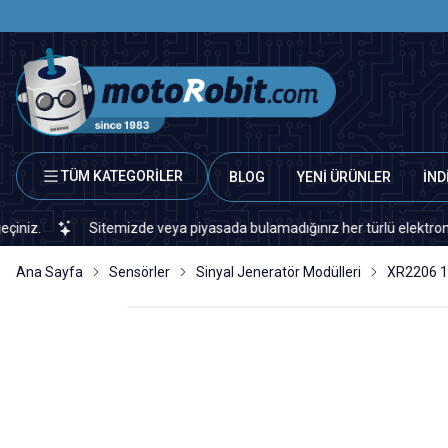
TÜM KATEGORİLER
BLOG
YENİ ÜRÜNLER
İND
Sitemizde veya piyasada bulamadığınız her türlü elektronik ve oto
Ana Sayfa
Sensörler
Sinyal Jeneratör Modülleri
XR2206 1