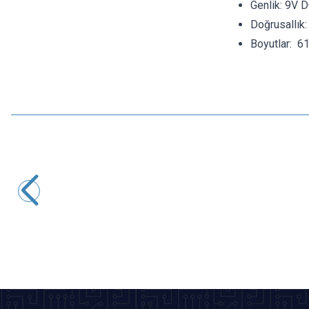
Genlik: 9V D
Doğrusallık
Boyutlar: 
Motorobit
NE555 Ayarlanabilir Kare Dalga Sinyal Üretici 1Hz - 200kHz
43,65
TL + KDV
SEPETE EKLE