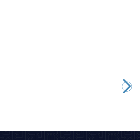
Motorobit
AD9833 Sinüs Kare Dalga DDS Sinyal Jeneratör Modülü
436,50
TL + KDV
SEPETE EKLE