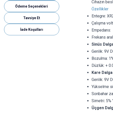
Cihazın besle
Ödeme Seçenekleri
Özellikler
Entegre: X
Tavsiye Et
Çalışma vol
İade Koşulları
Empedans: 
Frekans ar
Sinüs Dalg
Genlik: 9V D
Bozulma: 1%
Düzlük: + 0
Kare Dalga
Genlik: 9V D
Yükselme sü
Sonbahar za
Simetri: 5% 
Üçgen Dal