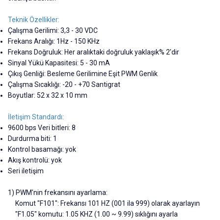
Teknik Özellikler:
Çalışma Gerilimi: 3,3 - 30 VDC
Frekans Aralığı: 1Hz - 150 KHz
Frekans Doğruluk: Her aralıktaki doğruluk yaklaşık% 2'dir
Sinyal Yükü Kapasitesi: 5 - 30 mA
Çıkış Genliği: Besleme Gerilimine Eşit PWM Genlik
Çalışma Sıcaklığı: -20 - +70 Santigrat
Boyutlar: 52 x 32 x 10 mm
İletişim Standardı:
9600 bps Veri bitleri: 8
Durdurma biti: 1
Kontrol basamağı: yok
Akış kontrolü: yok
Seri iletişim
1) PWM'nin frekansını ayarlama:
Komut "F101": Frekansı 101 HZ (001 ila 999) olarak ayarlayın
"F1.05" komutu: 1.05 KHZ (1.00 ~ 9.99) sıklığını ayarla