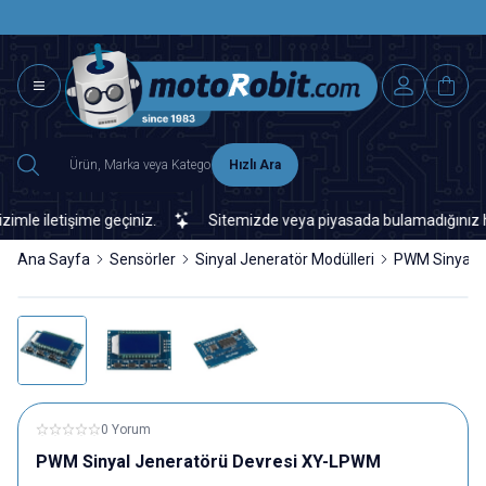
SAAT 15.0
2500 TL ÜZERİ MNG-DHL KARGO ÜCRETSİZ
Hızlı Ara
 iletişime geçiniz.
Sitemizde veya piyasada bulamadığınız her tür
Ana Sayfa
Sensörler
Sinyal Jeneratör Modülleri
PWM Sinyal 
0 Yorum
PWM Sinyal Jeneratörü Devresi XY-LPWM