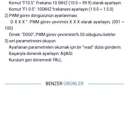
Komut "F10.5": Frekansı 10.5KHZ (10.0 ~ 99.9) olarak ayarlayın.
Komut "F1.0.5": 105KHZ frekansını ayarlayın (1.0.0 ~ 1.5.0)
2) PWM görev döngüsünün ayarlanması:
D X X X ": PWM görev çevrimini X X X olarak ayarlayın; (001 ~
100)
Örnek: “D050”, PWM görev çevriminin% 50 olduğunu belirler
3) set parametresini okuyun
Ayarlanan parametreleri okumak için bir "read" dizisi gönderin.
Başarıyla dönerek ayarlayın: AŞAĞI.
Kurulum geri dönemedi: FALL.
BENZER
ÜRÜNLER
Motorobit
Motorobit
NE555 Ayarlanabilir Kare Dalga
LM358 OpAmp İki Kademeli
Sinyal Üretici 1Hz - 200kHz
Sinyal Yükseltici Modülü
43,65
TL + KDV
126,10
TL + KDV
SEPETE EKLE
SEPETE EKLE