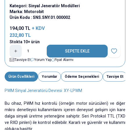
Kategori:
Sinyal Jeneratör Modülleri
Marka:
Motorobit
Ürün Kodu :
SNS.SNY.01.000002
194,00
TL
+ KDV
232,80
TL
Stokta 10+ ürün
SEPETE EKLE
Favoriye E
Tavsiye Et
Yorum Yap
Fiyat Alarmı
Ürün Özellikleri
Yorumlar
Ödeme Seçenekleri
Tavsiye Et
PWM Sinyal Jeneratörü Devresi XY-LPWM
Bu cihaz, PWM hız kontrolü (örneğin motor sürücüleri) ve diğer
mikro denetleyici kullanımlarını içeren deneysel gelişim için kare
dalga sinyali üretme yeteneğine sahiptir. Seri Protokol TTL (TXD
ve RXD pinleri) ile kontrol edilebilir. Kararlı ve güvenilir ve kullanımı
oldukça basittir.