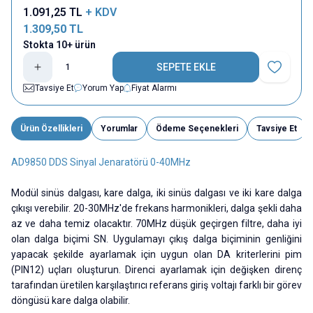
1.091,25
TL
+ KDV
1.309,50
TL
Stokta 10+ ürün
SEPETE EKLE
Favoriye E
Tavsiye Et
Yorum Yap
Fiyat Alarmı
Ürün Özellikleri
Yorumlar
Ödeme Seçenekleri
Tavsiye Et
AD9850 DDS Sinyal Jenaratörü 0-40MHz
Modül sinüs dalgası, kare dalga, iki sinüs dalgası ve iki kare dalga
çıkışı verebilir. 20-30MHz'de frekans harmonikleri, dalga şekli daha
az ve daha temiz olacaktır. 70MHz düşük geçirgen filtre, daha iyi
olan dalga biçimi SN. Uygulamayı çıkış dalga biçiminin genliğini
yapacak şekilde ayarlamak için uygun olan DA kriterlerini pim
(PIN12) uçları oluşturun. Direnci ayarlamak için değişken direnç
tarafından üretilen karşılaştırıcı referans giriş voltajı farklı bir görev
döngüsü kare dalga olabilir.