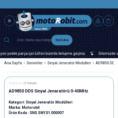
SAAT 15.0
2500 TL ÜZERİ MNG-DHL KARGO ÜCRETSİZ
Hızlı Ara
edek parça için lütfen bizimle iletişime geçiniz.
Sitemizde veya 
Ana Sayfa
Sensörler
Sinyal Jeneratör Modülleri
AD9850 DDS 
0 Yorum
AD9850 DDS Sinyal Jenaratörü 0-40MHz
Kategori:
Sinyal Jeneratör Modülleri
Marka:
Motorobit
Ürün Kodu :
SNS.SNY.01.000007