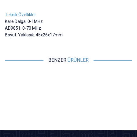
Teknik Özellikler
Kare Dalga: 0-1MHz
AD9851: 0-70 MHz
Boyut: Yaklaşık. 45x26x17mm
BENZER
ÜRÜNLER
Motorobit
Motorobit
NE555 Ayarlanabilir Kare Dalga
LM358 OpAmp İki Kademeli
Sinyal Üretici 1Hz - 200kHz
Sinyal Yükseltici Modülü
43,65
TL + KDV
126,10
TL + KDV
SEPETE EKLE
SEPETE EKLE