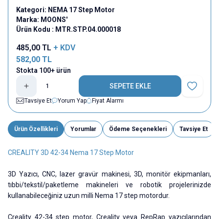
Kategori:
NEMA 17 Step Motor
Marka:
MOONS'
Ürün Kodu :
MTR.STP.04.000018
485,00
TL
+ KDV
582,00
TL
Stokta 100+ ürün
SEPETE EKLE
Favoriye E
Tavsiye Et
Yorum Yap
Fiyat Alarmı
Ürün Özellikleri
Yorumlar
Ödeme Seçenekleri
Tavsiye Et
CREALITY 3D 42-34 Nema 17 Step Motor
3D Yazıcı, CNC, lazer gravür makinesi, 3D, monitör ekipmanları,
tıbbi/tekstil/paketleme makineleri ve robotik projelerinizde
kullanabileceğiniz uzun milli Nema 17 step motordur.
Creality 42-34 step motor, Creality veya RepRap yazıcılarından