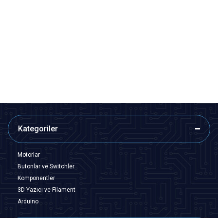
Motorobit
Motorobit
Nema 17 Step Motor
Nema 17 Redüktörlü Step
42HD3015-05
Motor 42HB34HJ-134
242,50
TL + KDV
3.395,00
TL + KDV
SEPETE EKLE
Tükendi
Kategoriler
Motorlar
Butonlar ve Switchler
Komponentler
3D Yazıcı ve Filament
Arduino