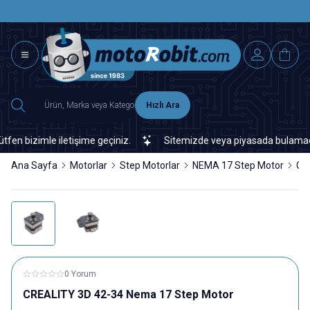
SAAT 15.0
2500 TL ÜZERİ MNG-DHL KARGO ÜCRETSİZ
Hızlı Ara
 bizimle iletişime geçiniz.
Sitemizde veya piyasada bulamadığınız
Ana Sayfa
Motorlar
Step Motorlar
NEMA 17 Step Motor
CR
0 Yorum
CREALITY 3D 42-34 Nema 17 Step Motor