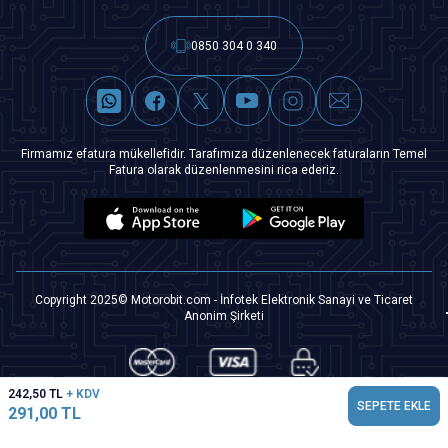
0850 304 0 340
Firmamız efatura mükellefidir. Tarafımıza düzenlenecek faturaların Temel
Fatura olarak düzenlenmesini rica ederiz.
Copyright 2025© Motorobit.com - İnfotek Elektronik Sanayi ve Ticaret
Anonim Şirketi
242,50
TL
+ KDV
SEPETE EKLE
291,00
TL