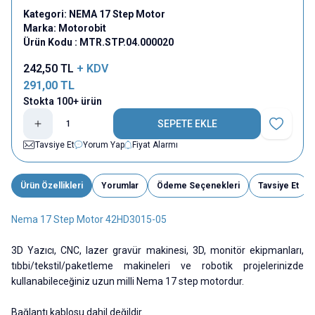
Kategori:
NEMA 17 Step Motor
Marka:
Motorobit
Ürün Kodu :
MTR.STP.04.000020
242,50
TL
+ KDV
291,00
TL
Stokta 100+ ürün
SEPETE EKLE
Favoriye E
Tavsiye Et
Yorum Yap
Fiyat Alarmı
Ürün Özellikleri
Yorumlar
Ödeme Seçenekleri
Tavsiye Et
Nema 17 Step Motor 42HD3015-05
3D Yazıcı, CNC, lazer gravür makinesi, 3D, monitör ekipmanları,
tıbbi/tekstil/paketleme makineleri ve robotik projelerinizde
kullanabileceğiniz uzun milli Nema 17 step motordur.
Bağlantı kablosu dahil değildir.