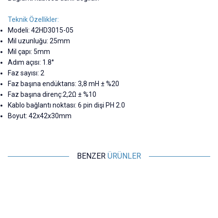
Teknik Özellikler:
Modeli: 42HD3015-05
Mil uzunluğu: 25mm
Mil çapı: 5mm
Adım açısı: 1.8°
Faz sayısı: 2
Faz başına endüktans: 3,8 mH ± %20
Faz başına direnç:2,2Ω ± %10
Kablo bağlantı noktası: 6 pin dişi PH 2.0
Boyut: 42x42x30mm
BENZER
ÜRÜNLER
Motorobit
Motorobit
Nema 17 Step Motor
Nema 17 Redüktörlü Step
42HD3015-05
Motor 42HB34HJ-134
242,50
TL + KDV
3.395,00
TL + KDV