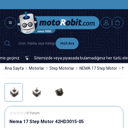
SAAT 15.0
2500 TL ÜZERİ MNG-DHL KARGO ÜCRETSİZ
Hızlı Ara
geçiniz.
Sitemizde veya piyasada bulamadığınız her türlü elektron
Ana Sayfa
Motorlar
Step Motorlar
NEMA 17 Step Motor
Ne
0 Yorum
Nema 17 Step Motor 42HD3015-05