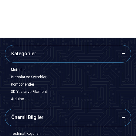
242,50
TL + KDV
3.395,00
TL + KDV
SEPETE EKLE
Tükendi
Kategoriler
Motorlar
Butonlar ve Switchler
Komponentler
3D Yazıcı ve Filament
Arduino
Önemli Bilgiler
Teslimat Koşulları