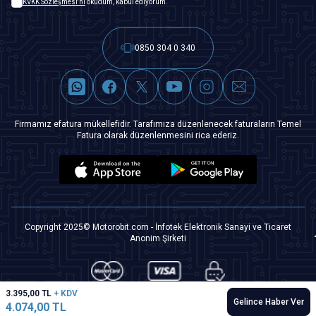
KVKK Sözleşmesi'ni
okudum, kabul ediyorum.
0850 304 0 340
Firmamız efatura mükellefidir. Tarafımıza düzenlenecek faturaların Temel
Fatura olarak düzenlenmesini rica ederiz.
Copyright 2025© Motorobit.com - İnfotek Elektronik Sanayi ve Ticaret
Anonim Şirketi
3.395,00
TL
+ KDV
Gelince Haber Ver
4.074,00
TL