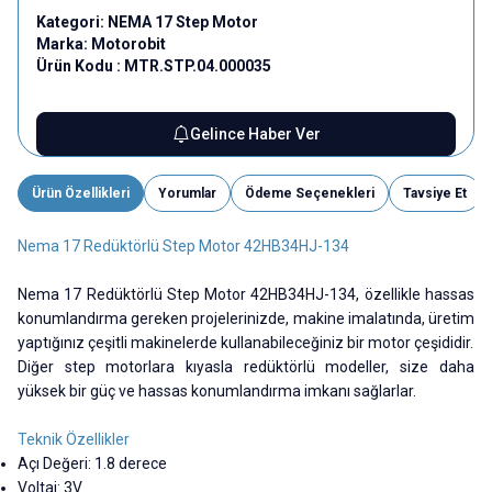
Kategori:
NEMA 17 Step Motor
Marka:
Motorobit
Ürün Kodu :
MTR.STP.04.000035
Gelince Haber Ver
Ürün Özellikleri
Yorumlar
Ödeme Seçenekleri
Tavsiye Et
Nema 17 Redüktörlü Step Motor 42HB34HJ-134
Nema 17 Redüktörlü Step Motor 42HB34HJ-134, özellikle hassas
konumlandırma gereken projelerinizde, makine imalatında, üretim
yaptığınız çeşitli makinelerde kullanabileceğiniz bir motor çeşididir.
Diğer step motorlara kıyasla redüktörlü modeller, size daha
yüksek bir güç ve hassas konumlandırma imkanı sağlarlar.
Teknik Özellikler
Açı Değeri: 1.8 derece
Voltaj: 3V