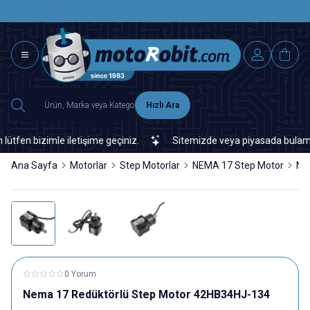
SAAT 15.0
2500 TL ÜZERİ MNG-DHL KARGO ÜCRETSİZ
Hızlı Ara
n bizimle iletişime geçiniz.
Sitemizde veya piyasada bulamadığın
Ana Sayfa
Motorlar
Step Motorlar
NEMA 17 Step Motor
Ne
0 Yorum
Nema 17 Redüktörlü Step Motor 42HB34HJ-134