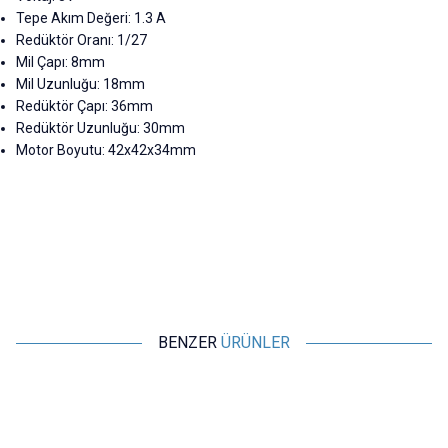
Tepe Akım Değeri: 1.3 A
Redüktör Oranı: 1/27
Mil Çapı: 8mm
Mil Uzunluğu: 18mm
Redüktör Çapı: 36mm
Redüktör Uzunluğu: 30mm
Motor Boyutu: 42x42x34mm
BENZER
ÜRÜNLER
Motorobit
Motorobit
Nema 17 Step Motor
Nema 17 Redüktörlü Step
42HD3015-05
Motor 42HB34HJ-134