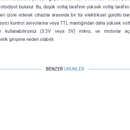
 fotodiyot bulunur. Bu, düşük voltaj tarafının yüksek voltaj tarafın
eri izole ederek cihazlar arasında bir tür elektriksel gürültü bariy
yici kontrol servolarına veya TTL mantığından daha yüksek volta
n kullanabilirsiniz (3.3V veya 5V) mikro, ve motorlar açı
tik girişime neden olabilir.
BENZER
ÜRÜNLER
Motorobit
PC817 4 Kanal Optokuplör İzolasyon Modülü
97,00
TL + KDV
SEPETE EKLE