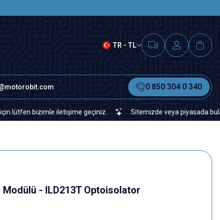
SAAT 15.00'A KADAR VERİLEN S
TR - TL
0 850 304 0 340
o@motorobit.com
n bizimle iletişime geçiniz.
Sitemizde veya piyasada bulamadığını
r Modülü - ILD213T Optoisolator