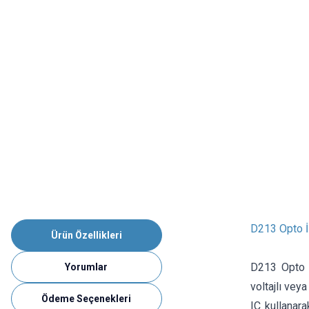
D213 Opto İ
Ürün Özellikleri
D213 Opto İ
Yorumlar
voltajlı vey
Ödeme Seçenekleri
IC kullanara