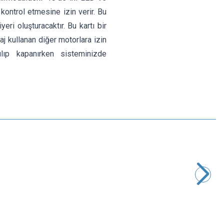
ı kontrol etmesine izin verir. Bu
eri oluşturacaktır. Bu kartı bir
j kullanan diğer motorlara izin
lıp kapanırken sisteminizde
Motorobit
PC817 8 Kanal Optokuplör İzolasyon Modülü
194,00
TL + KDV
SEPETE EKLE