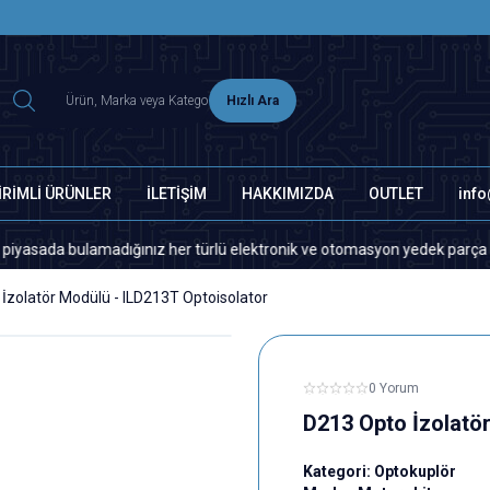
2500 TL ÜZERİ MNG-DHL KARGO ÜCRETSİZ
Hızlı Ara
İRİMLİ ÜRÜNLER
İLETİŞİM
HAKKIMIZDA
OUTLET
inf
 bulamadığınız her türlü elektronik ve otomasyon yedek parça için lütfe
İzolatör Modülü - ILD213T Optoisolator
0 Yorum
D213 Opto İzolatö
Kategori:
Optokuplör