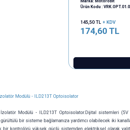
Marka:
Motorobit
Ürün Kodu :
VRK.OPT.01.
145,50
TL
+ KDV
174,60
TL
zolatör Modülü - ILD213T Optoisolator
zolatör Modülü - ILD213T Optoisolator.Dijital sistemleri (5V 
a gürültülü bir sisteme bağlamanıza yardımcı olabilecek iki kanalla 
k bir kontrolörü yüksek güçlü sistemden elektriksel olarak yalı