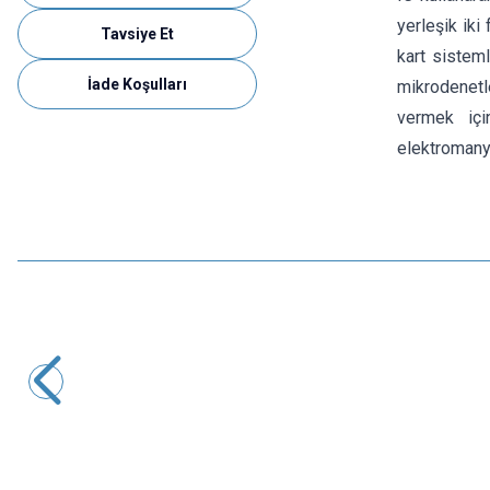
yerleşik iki
Tavsiye Et
kart sisteml
İade Koşulları
mikrodenetle
vermek içi
elektromanye
Motorobit
PC817 2 Kanal Optokuplör İzolasyon Modülü
60,63
TL + KDV
Tükendi