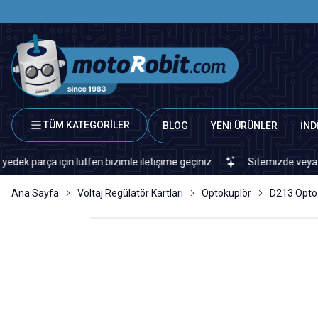
TÜM KATEGORİLER
BLOG
YENİ ÜRÜNLER
İND
ça için lütfen bizimle iletişime geçiniz.
Sitemizde veya piyasada
Ana Sayfa
Voltaj Regülatör Kartları
Optokuplör
D213 Opto 