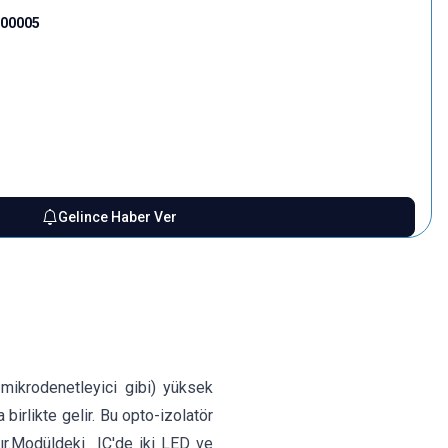
000005
Gelince Haber Ver
mikrodenetleyici gibi) yüksek
birlikte gelir. Bu opto-izolatör
tır.Modüldeki IC'de iki LED ve