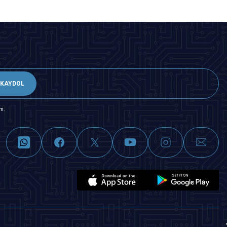
KAYDOL
m.