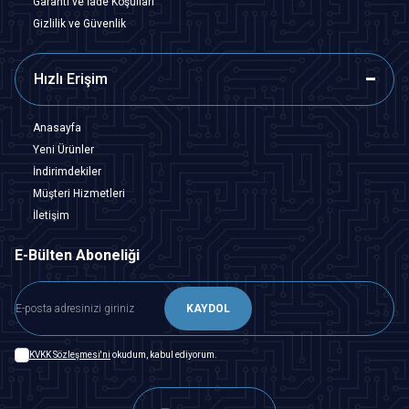
Garanti ve İade Koşulları
Gizlilik ve Güvenlik
Hızlı Erişim
Anasayfa
Yeni Ürünler
İndirimdekiler
Müşteri Hizmetleri
İletişim
E-Bülten Aboneliği
KAYDOL
KVKK Sözleşmesi'ni
okudum, kabul ediyorum.