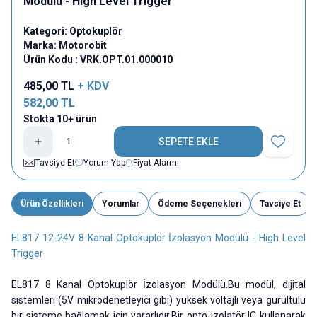
Modülü - High Level Trigger
Kategori:
Optokuplör
Marka:
Motorobit
Ürün Kodu :
VRK.OPT.01.000010
485,00
TL
+ KDV
582,00
TL
Stokta 10+ ürün
SEPETE EKLE
Favoriye E
Tavsiye Et
Yorum Yap
Fiyat Alarmı
Ürün Özellikleri
Yorumlar
Ödeme Seçenekleri
Tavsiye Et
EL817 12-24V 8 Kanal Optokuplör İzolasyon Modülü - High Level
Trigger
EL817 8 Kanal Optokuplör İzolasyon Modülü.Bu modül, dijital
sistemleri (5V mikrodenetleyici gibi) yüksek voltajlı veya gürültülü
bir sisteme bağlamak için yararlıdır.Bir opto-izolatör IC kullanarak