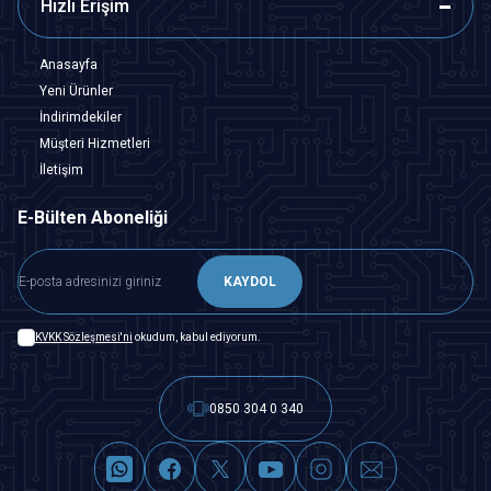
Hızlı Erişim
Anasayfa
Yeni Ürünler
İndirimdekiler
Müşteri Hizmetleri
İletişim
E-Bülten Aboneliği
KAYDOL
KVKK Sözleşmesi'ni
okudum, kabul ediyorum.
0850 304 0 340