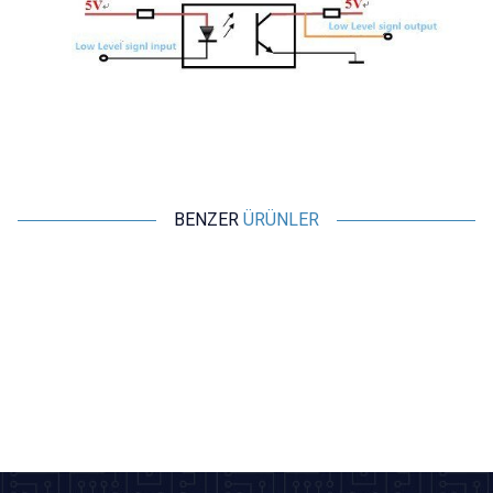
BENZER
ÜRÜNLER
Motorobit
Motorobit
PC817 2 Kanal Optokuplör
PC817 4 Kanal Optokuplör
İzolasyon Modülü
İzolasyon Modülü
60,63
TL + KDV
97,00
TL + KDV
Tükendi
SEPETE EKLE