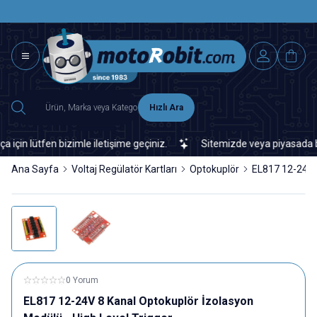
SAAT 15.0
2500 TL ÜZERİ MNG-DHL KARGO ÜCRETSİZ
Hızlı Ara
tfen bizimle iletişime geçiniz.
Sitemizde veya piyasada bulamadığ
Ana Sayfa
Voltaj Regülatör Kartları
Optokuplör
EL817 12-24V 8
0 Yorum
EL817 12-24V 8 Kanal Optokuplör İzolasyon