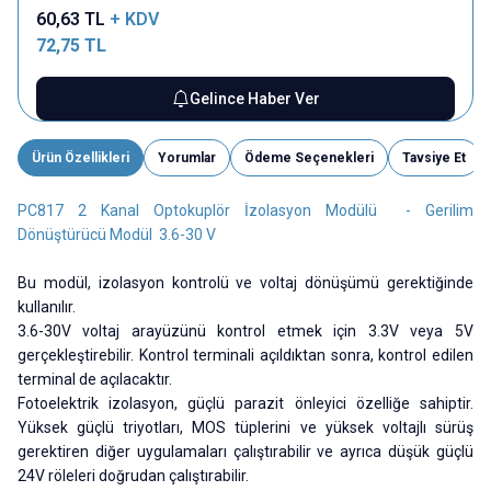
60,63
TL
+ KDV
72,75
TL
Gelince Haber Ver
Ürün Özellikleri
Yorumlar
Ödeme Seçenekleri
Tavsiye Et
PC817 2 Kanal Optokuplör İzolasyon Modülü - Gerilim
Dönüştürücü Modül 3.6-30 V
Bu modül, izolasyon kontrolü ve voltaj dönüşümü gerektiğinde
kullanılır.
3.6-30V voltaj arayüzünü kontrol etmek için 3.3V veya 5V
gerçekleştirebilir. Kontrol terminali açıldıktan sonra, kontrol edilen
terminal de açılacaktır.
Fotoelektrik izolasyon, güçlü parazit önleyici özelliğe sahiptir.
Yüksek güçlü triyotları, MOS tüplerini ve yüksek voltajlı sürüş
gerektiren diğer uygulamaları çalıştırabilir ve ayrıca düşük güçlü
24V röleleri doğrudan çalıştırabilir.