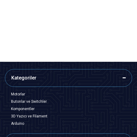
Motorobit
Motorobit
PC817 2 Kanal Optokuplör
PC817 8 Kanal Optokuplör
İzolasyon Modülü
İzolasyon Modülü
60,63
TL + KDV
194,00
TL + KDV
Tükendi
SEPETE EKLE
Kategoriler
Motorlar
Butonlar ve Switchler
Komponentler
3D Yazıcı ve Filament
Arduino