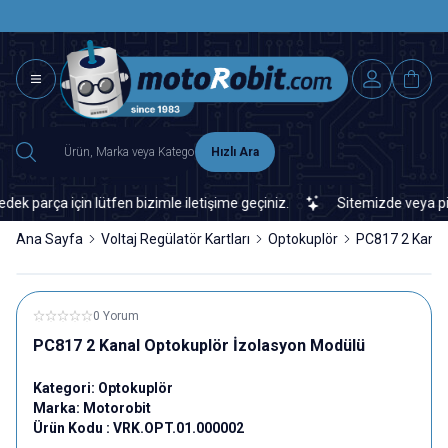
SAAT 15.0
2500 TL ÜZERİ MNG-DHL KARGO ÜCRETSİZ
Hızlı Ara
arça için lütfen bizimle iletişime geçiniz.
Sitemizde veya piyasa
Ana Sayfa
Voltaj Regülatör Kartları
Optokuplör
PC817 2 Kanal
0 Yorum
PC817 2 Kanal Optokuplör İzolasyon Modülü
Kategori:
Optokuplör
Marka:
Motorobit
Ürün Kodu :
VRK.OPT.01.000002