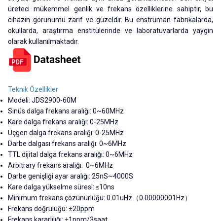
üreteci mükemmel genlik ve frekans özelliklerine sahiptir, bu
cihazın görünümü zarif ve güzeldir. Bu enstrüman fabrikalarda,
okullarda, araştırma enstitülerinde ve laboratuvarlarda yaygın
olarak kullanılmaktadır.
Teknik Özellikler
Modeli: JDS2900-60M
Sinüs dalga frekans aralığı: 0~60MHz
Kare dalga frekans aralığı: 0-25MHz
Üçgen dalga frekans aralığı: 0-25MHz
Darbe dalgası frekans aralığı: 0~6MHz
TTL dijital dalga frekans aralığı: 0~6MHz
Arbitrary frekans aralığı: 0~6MHz
Darbe genişliği ayar aralığı: 25nS~4000S
Kare dalga yükselme süresi: ≤10ns
Minimum frekans çözünürlüğü: 0.01uHz（0.00000001Hz）
Frekans doğruluğu: ±20ppm
Frekans kararlılığı: ±1ppm/3saat