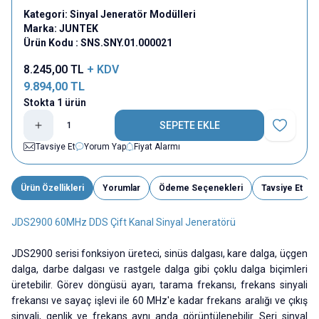
Kategori:
Sinyal Jeneratör Modülleri
Marka:
JUNTEK
Ürün Kodu :
SNS.SNY.01.000021
8.245,00
TL
+ KDV
9.894,00
TL
Stokta 1 ürün
SEPETE EKLE
Favoriye E
Tavsiye Et
Yorum Yap
Fiyat Alarmı
Ürün Özellikleri
Yorumlar
Ödeme Seçenekleri
Tavsiye Et
JDS2900 60MHz DDS Çift Kanal Sinyal Jeneratörü
JDS2900 serisi fonksiyon üreteci, sinüs dalgası, kare dalga, üçgen
dalga, darbe dalgası ve rastgele dalga gibi çoklu dalga biçimleri
üretebilir. Görev döngüsü ayarı, tarama frekansı, frekans sinyali
frekansı ve sayaç işlevi ile 60 MHz'e kadar frekans aralığı ve çıkış
sinyali, genlik ve frekans aynı anda görüntülenebilir. Seri sinyal