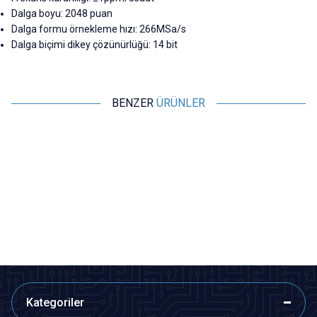
Dalga boyu: 2048 puan
Dalga formu örnekleme hızı: 266MSa/s
Dalga biçimi dikey çözünürlüğü: 14 bit
BENZER
ÜRÜNLER
Motorobit
Motorobit
NE555 Ayarlanabilir Kare Dalga
LM358 OpAmp İki Kademeli
Sinyal Üretici 1Hz - 200kHz
Sinyal Yükseltici Modülü
43,65
TL + KDV
126,10
TL + KDV
SEPETE EKLE
SEPETE EKLE
Kategoriler