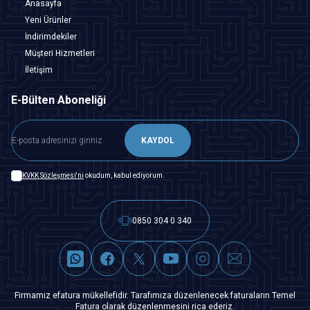
Anasayfa
Yeni Ürünler
İndirimdekiler
Müşteri Hizmetleri
İletişim
E-Bülten Aboneliği
KAYDOL
KVKK Sözleşmesi'ni
okudum, kabul ediyorum.
0850 304 0 340
Firmamız efatura mükellefidir. Tarafımıza düzenlenecek faturaların Temel
Fatura olarak düzenlenmesini rica ederiz.