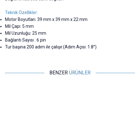
Teknik Özellikler:
Motor Boyutları: 39 mm x 39 mm x 22 mm
Mil Çapı: 5 mm
Mil Uzunluğu: 25 mm
Bağlantı Sayısı : 6 pin
Tur başına 200 adım ile çalışır.(Adım Açısı: 1.8°)
BENZER
ÜRÜNLER
Motorobit
Motorobit
Nema 17 Step Motor
Nema 17 Redüktörlü Step
42HD3015-05
Motor 42HB34HJ-134
242,50
TL + KDV
3.395,00
TL + KDV
SEPETE EKLE
Tükendi