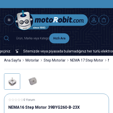
SAAT 15.0
2500 TL ÜZERİ MNG-DHL KARGO ÜCRETSİZ
Hızlı Ara
niz.
Sitemizde veya piyasada bulamadığınız her türlü elektronik v
Ana Sayfa
Motorlar
Step Motorlar
NEMA 17 Step Motor
NE
0 Yorum
NEMA16 Step Motor 39BYG260-B-23X