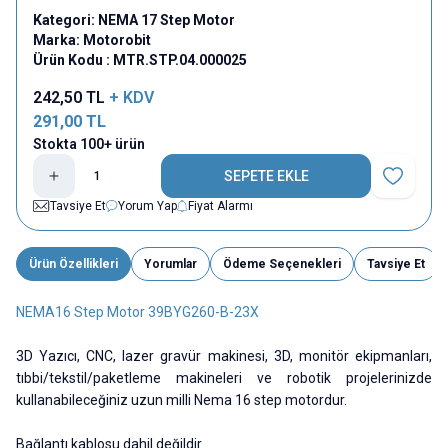
Kategori:
NEMA 17 Step Motor
Marka:
Motorobit
Ürün Kodu :
MTR.STP.04.000025
242,50
TL
+ KDV
291,00
TL
Stokta 100+ ürün
SEPETE EKLE
Favoriye E
Tavsiye Et
Yorum Yap
Fiyat Alarmı
Ürün Özellikleri
Yorumlar
Ödeme Seçenekleri
Tavsiye Et
NEMA16 Step Motor 39BYG260-B-23X
3D Yazıcı, CNC, lazer gravür makinesi, 3D, monitör ekipmanları,
tıbbi/tekstil/paketleme makineleri ve robotik projelerinizde
kullanabileceğiniz uzun milli Nema 16 step motordur.
Bağlantı kablosu dahil değildir.