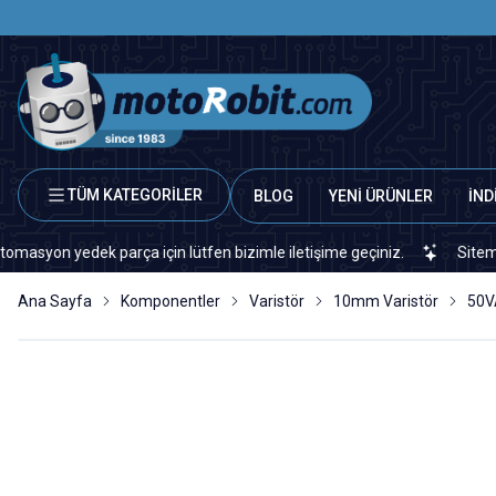
TÜM KATEGORİLER
BLOG
YENİ ÜRÜNLER
İND
 yedek parça için lütfen bizimle iletişime geçiniz.
Sitemizde ve
Ana Sayfa
Komponentler
Varistör
10mm Varistör
50V