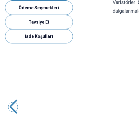
Varistörler 
Ödeme Seçenekleri
dalgalanmala
Tavsiye Et
İade Koşulları
Motorobit
300VAC - 470VDC 10mm Varistör - 10D471K
2,91
TL + KDV
SEPETE EKLE