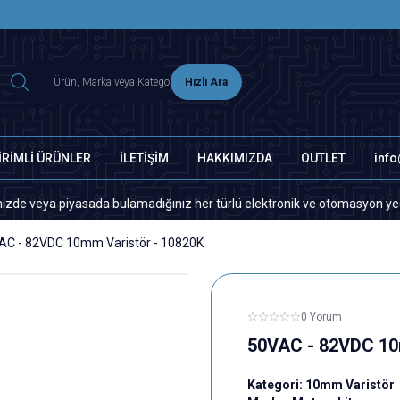
2500 TL ÜZERİ MNG-DHL KARGO ÜCRETSİZ
Hızlı Ara
İRİMLİ ÜRÜNLER
İLETİŞİM
HAKKIMIZDA
OUTLET
inf
ya piyasada bulamadığınız her türlü elektronik ve otomasyon yedek parça 
AC - 82VDC 10mm Varistör - 10820K
0 Yorum
50VAC - 82VDC 10
Kategori:
10mm Varistör