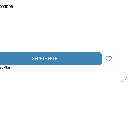
000006
SEPETE EKLE
Favoriye Ekle
yat Alarmı