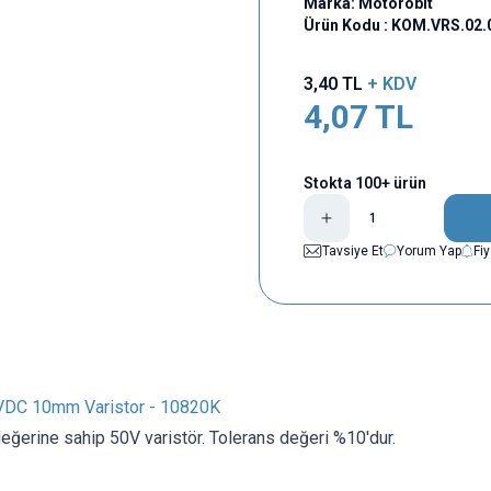
Marka:
Motorobit
Ürün Kodu :
KOM.VRS.02.
3,40
TL
+ KDV
4,07
TL
Stokta 100+ ürün
Tavsiye Et
Yorum Yap
Fi
VDC 10mm Varistor - 10820K
ğerine sahip 50V varistör. Tolerans değeri %10'dur.