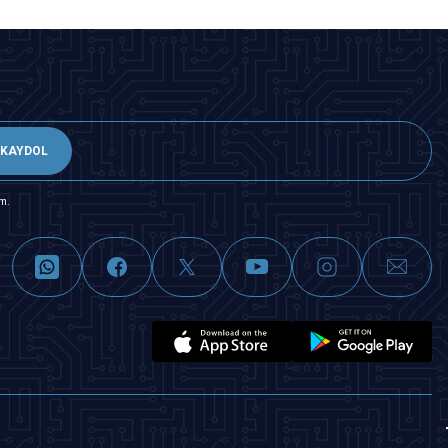
KAYDOL
m.