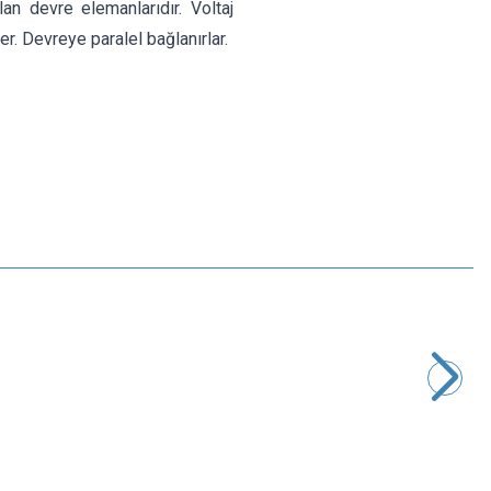
lan devre elemanlarıdır. Voltaj
. Devreye paralel bağlanırlar.
Motorobit
30VAC - 47VDC 10mm Varistör 10D470K
3,40
TL + KDV
SEPETE EKLE