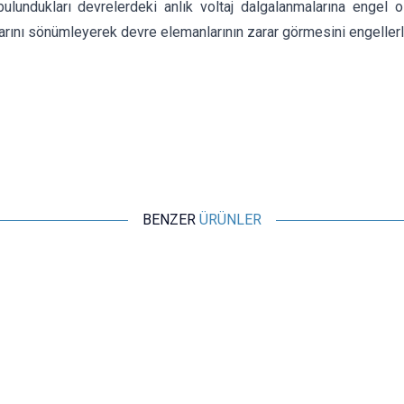
bulundukları devrelerdeki anlık voltaj dalgalanmalarına engel o
rını sönümleyerek devre elemanlarının zarar görmesini engellerler
BENZER
ÜRÜNLER
Motorobit
275VAC - 430VDC 10mm Varistör - 10D431K
2,91
TL + KDV
SEPETE EKLE