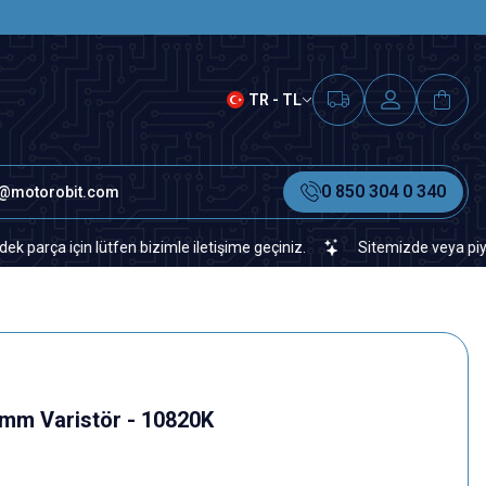
SAAT 15.00'A KADAR VERİLEN S
TR - TL
0 850 304 0 340
o@motorobit.com
için lütfen bizimle iletişime geçiniz.
Sitemizde veya piyasada bu
mm Varistör - 10820K