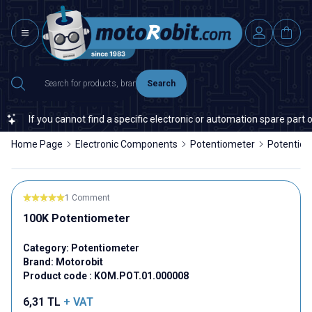
Search
If you cannot find a specific electronic or automation spare part on 
Home Page
Electronic Components
Potentiometer
Potentio
1 Comment
100K Potentiometer
Category:
Potentiometer
Brand:
Motorobit
Product code :
KOM.POT.01.000008
6,31
TL
+ VAT