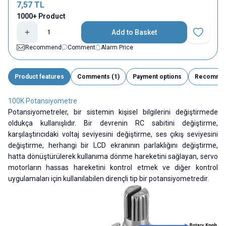
7,57
TL
1000+ Product
Add to Basket
Add to Fav
Recommend
Comment
Alarm Price
Product features
Comments (1)
Payment options
Recomme
100K Potansiyometre
Potansiyometreler, bir sistemin kişisel bilgilerini değiştirmede
oldukça kullanışlıdır. Bir devrenin RC sabitini değiştirme,
karşılaştırıcıdaki voltaj seviyesini değiştirme, ses çıkış seviyesini
değiştirme, herhangi bir LCD ekranının parlaklığını değiştirme,
hatta dönüştürülerek kullanıma dönme hareketini sağlayan, servo
motorların hassas hareketini kontrol etmek ve diğer kontrol
uygulamaları için kullanılabilen dirençli tip bir potansiyometredir.